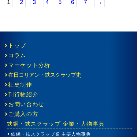
1
2
3
4
5
6
7
→
トップ
コラム
マーケット分析
在日コリアン・鉄スクラップ史
社史制作
刊行物紹介
お問い合わせ
ご購入の方
鉄鋼・鉄スクラップ 企業・人物事典
鉄鋼・鉄スクラップ業 主要人物事典