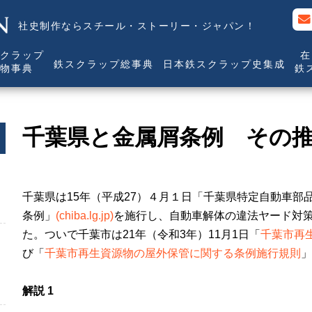
社史制作ならスチール・ストーリー・ジャパン！
クラップ
在
鉄スクラップ総事典
日本鉄スクラップ史集成
物事典
鉄
千葉県と金属屑条例 その
千葉県は
15
年（平成
27
）４月１日「千葉県特定自動車部
条例」
(chiba.lg.jp)
を施行し、自動車解体の違法ヤード対
た。ついで千葉市は21年（令和
3
年）
11
月
1
日「
千葉市再
び「
千葉市再生資源物の屋外保管に関する条例施行規則
」
解説 1