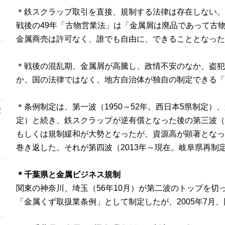
＊鉄スクラップ取引を直接、規制する法律は存在しない。
戦後の
49
年「古物営業法」は「金属屑は廃品であって古
金属商売は許可なく、誰でも自由に、できることとなった
＊戦後の混乱期、金属屑が高騰し、政情不安のなか、盗犯
か、国の法律ではなく、地方自治体が独自の制定できる「
＊条例制定は、第一波（
1950
～
52
年。西日本
5
県制定）、
2
定）と続き、鉄スクラップが逆有償となった後の第三波（
もしくは規制緩和が大勢となったが、資源高が顕著となっ
巻き返した。それが第四波（
2013
年～現在。岐阜県再制
＊千葉県と金属ビジネス規制
関東の神奈川、埼玉（
56
年
10
月）が第二波のトップを切
「金属くず取扱業条例」として制定したが、
2005
年
7
月、