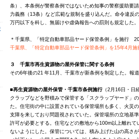
条）、本条例が警察条例ではないため知事の警察援助要請
力義務（
13
条）など広範な規制を盛り込んだ。命令違反
万円以下を科し、無届けや虚偽報告への罰則も規定した。
状
＊千葉県、「特定自動車部品ヤード保管条例」を施行 201
千葉県、「特定自動車部品ヤード保管条例」を15年4月施行 | S
３ 千葉市再生資源物の屋外保管に関する条例
その6年後の
21
年11月、千葉市が新条例を制定した。報
■
再生資源物の屋外保管・千葉市条例施行
（2月
16
日・日
クラップなどを野積みで保管する「スクラップヤード」の
た。住宅街の中に設置されている保管場所も多く、火災の
支障を来しており問題視されていた。保管場所の立地基準
許可が必要とする。住宅などの敷地から
100m
以上離れて
ないようにした。保管については、積み上げた山の高さが