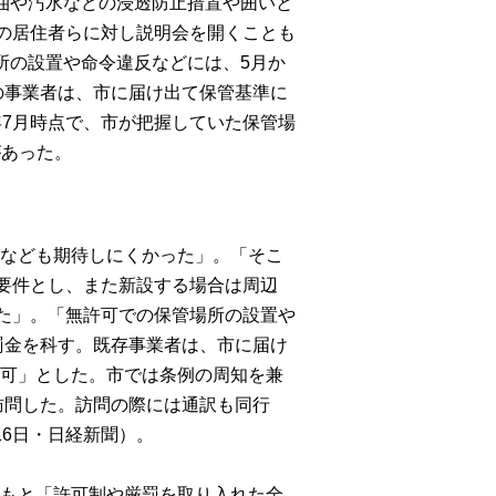
油や汚水などの浸透防止措置や囲いと
の居住者らに対し説明会を開くことも
所の設置や命令違反などには、
5
月か
の事業者は、市に届け出て保管基準に
年
7
月時点で、市が把握していた保管場
があった。
なども期待しにくかった」。「そこ
要件とし、また新設する場合は周辺
た」。「無許可での保管場所の設置や
罰金を科す。既存事業者は、市に届け
可」とした。市では条例の周知を兼
訪問した。訪問の際には通訳も同行
16
日・日経新聞）。
もと「許可制や厳罰を取り入れた全