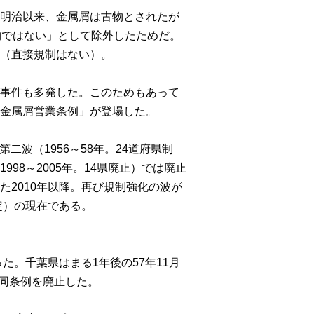
明治以来、金属屑は古物とされたが
物ではない」として除外したためだ。
（直接規制はない）。
事件も多発した。このためもあって
金属屑営業条例」が登場した。
第二波（
1956
～
58
年。
24
道府県制
1998
～
2005
年。
14
県廃止）では廃止
た
2010
年以降。再び規制強化の波が
定）の現在である。
った。千葉県はまる
1
年後の
57
年
11
月
同条例を廃止した。