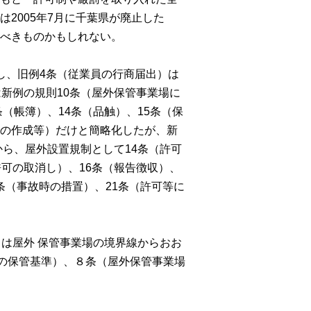
2005年
7
月に千葉県が廃止した
べきものかもしれない。
し、旧例4条（従業員の行商届出）は
は新例の規則
10
条（屋外保管事業場に
条（帳簿）、
14
条（品触）、
15
条（保
の作成等）だけと簡略化したが、新
から、屋外設置規制として
14
条（許可
許可の取消し）、
16
条（報告徴収）、
条（事故時の措置）、
21
条（許可等に
は屋外 保管事業場の境界線からおお
の保管基準）、８条（屋外保管事業場