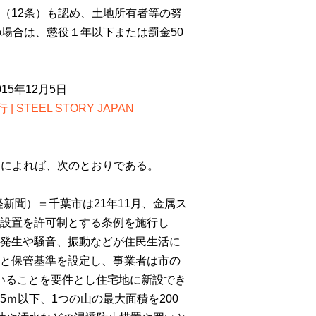
（
12
条）も認め、土地所有者等の努
の場合は、懲役１年以下または罰金
50
5年12月5日
TEEL STORY JAPAN
道によれば、次のとおりである。
経新聞）＝千葉市は
21
年
11
月、金属ス
設置を許可制とする条例を施行し
発生や騒音、振動などが住民生活に
と保管基準を設定し、事業者は市の
いることを要件とし住宅地に新設でき
5
ｍ以下、
1
つの山の最大面積を
200