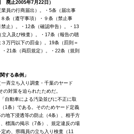
廃止2005年7月22日）
従業員の行商届出）。・
5
条（届出事
・８条（遵守事項）・９条（禁止事
引禁止）。・
12
条（確認申告）。・
13
（立入及び検査）。・
17
条（報告の聴
は３万円以下の罰金）。
19
条（罰則＝
。・
21
条（両罰規定）。・
22
条（規則
関する条例」
（一斉立ち入り調査・千葉のヤード
その対策を迫られたためだ。
「自動車による汚染並びに不正に取
（
1
条）である。そのためヤード定義
等の地下浸透等の防止（
4
条）、相手方
）、標識の掲示（
7
条）、規定違反の場
を定め、県職員の立ち入り検査（
11