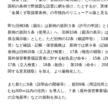
国初の条例で野放図な設置に網を掛け」たとするが、実体は
「金属くず取扱業条例」の市独自のリニューアル版と見る
即ち旧例
3
条（届出）は新例の規則３条（許可の申請）と
新例の規則５条（使用人）へ、旧例10条（届済の表示）
係る掲示板）とした。ただ旧例の
12
条（確認申告）、
13
管）など確認・記帳・保管義務は、新例では第９条（記録
条例は旧例
16
条（立入及び検査）、
17
条（報告の聴取）
屋外保管事業場設置者に対する勧告及び命令）、
15
条（
17
条（立入検査）、
18
条（勧告）、第
19
条（命令）、
20
関する意見聴取）を加え、より厳格化した。
また新たに
6
条（説明会の開催等）、規則
9
条（周辺住民と
むね
300
ｍ以内の住民）を導入し、７条（屋外保管事業場
の立地基準）などの規制を加えた。