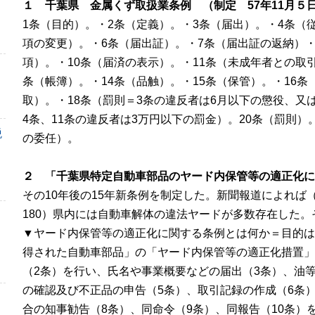
１ 千葉県 金属くず取扱業条例 （制定 57年11月５日 
1条（目的）。・
2
条（定義）。・
3
条（届出）。・
4
条（
項の変更）。・
6
条（届出証）。・
7
条（届出証の返納）
項）。・
10
条（届済の表示）。・
11
条（未成年者との取
条（帳簿）。・
14
条（品触）。・
15
条（保管）。・
16
条
取）。・
18
条（罰則＝3条の違反者は
6
月以下の懲役、又
4条、
11
条の違反者は
3
万円以下の罰金）。
20
条（罰則）
税
の委任）。
２ 「千葉県特定自動車部品のヤード内保管等の適正化に
その
10
年後の
15
年新条例を制定した。新聞報道によれば
180
）県内には自動車解体の違法ヤードが多数存在した。
▼ヤード内保管等の適正化に関する条例とは何か＝
目的は
得された自動車部品」の「ヤード内保管等の適正化措置」
（
2
条）を行い、氏名や事業概要などの届出（
3
条）、油
の確認及び不正品の申告（
5
条）、取引記録の作成（
6
条
合の知事勧告（
8
条）、同命令（
9
条）、同報告（
10
条）