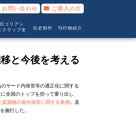
お問い合わせ
ご購入の方
日コリアン
社史制作
刊行物紹介
スクラップ史
推移と今後を考える
品のヤード内保管等の適正化に関する
策に全国のトップを切って乗り出し
生資源物の屋外保管に関する条例
」及
を施行した。