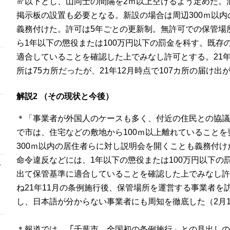
㎡以下とし、山同士の間隔を
2
ｍ以上空けるよう定めた。
掲示板の設置も必要となる。新設の場合は周辺
300
ｍ以内
義務付けた。許可は
5
年ごとの更新制。無許可での保管場
ら
1
年以下の懲役または
100
万円以下の罰金を科す。既存
適合していることを確認した上でみなし許可とする。
21
所は
75
カ所だったが、
21
年
12
月時点で
107
カ所の届け出
解説2 （その現状と今後）
＊「事業者が外国人のケースも多く、付近の住民との協議
で市は、住宅などの敷地から
100
ｍ以上離れていることを
300
ｍ以内の居住者らに対し説明会を開くことも義務付け
命令違反などには、
1
年以下の懲役または
100
万円以下の
チ
出て保管基準に適合していることを確認した上でみなし許
ね
21
年
11
月の条例施行後、保管場所を運営する事業者を
し、日本語が分からない事業者にも周知を徹底した（2月
＊報道では、
「
千葉市、全国初の条例施行」との見出しの