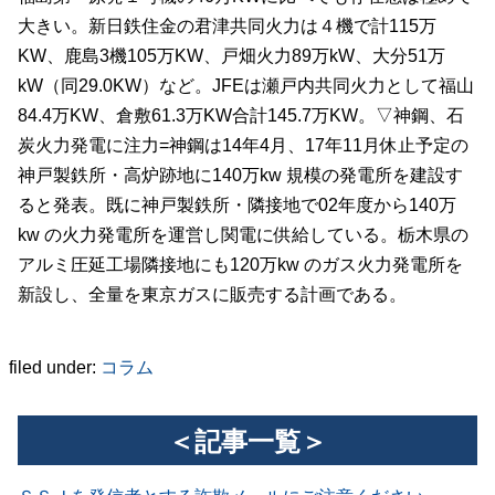
大きい。新日鉄住金の君津共同火力は４機で計115万
KW、鹿島3機105万KW、戸畑火力89万kW、大分51万
kW（同29.0KW）など。JFEは瀬戸内共同火力として福山
84.4万KW、倉敷61.3万KW合計145.7万KW。▽神鋼、石
炭火力発電に注力=神鋼は14年4月、17年11月休止予定の
神戸製鉄所・高炉跡地に140万kw 規模の発電所を建設す
ると発表。既に神戸製鉄所・隣接地で02年度から140万
kw の火力発電所を運営し関電に供給している。栃木県の
アルミ圧延工場隣接地にも120万kw のガス火力発電所を
新設し、全量を東京ガスに販売する計画である。
filed under:
コラム
＜記事一覧＞