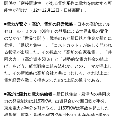
関係や「密接関連性」がある電炉系列に電力を供給する可
能性が開けた（12年12月12日・日経新聞）。
■電力が繋ぐ・高炉、電炉の経営戦略
＝日本の高炉はアル
セロール・ミタル（06年）の登場による世界市場の変化
のなかで「世界で闘う」戦略のもと新日鉄と住金が新たに
登場。「選択と集中」、「コストカット」が厳しく問われ
る状況が出現した。その観点で「高炉の自家発電」、「共
同火力」（高炉資本50％）と「趨勢的な電力料金の値上
げ」をどう、経営戦略に組み込むか、とのテーマが浮上し
た。その新戦略は高炉会社と共に（むしろ、それ以上に）
電炉経営を激しく揺さぶったのは上記の通りである。
■高炉は隠れた電力供給者
＝新日鉄住金・君津内の共同火
力の発電能力は115万KW。出資見合いで新日鉄が半分、
東京電力が半分を引き取る。115万KWは事故を起こした
福島第一原発１号機の46万KWに比べても存在感は極めて