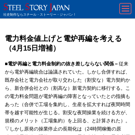
社史制作ならスチール・ストーリー・ジャパン！
電力料金値上げと電炉再編を考える
（4月15日増補）
■電炉再編と電力料金制約の抜き差しならない関係
＝従来
から電炉再編統合は論議されていた。しかし合併すれば、
既存会社と電力会社が取り交わした（割安な）電力契約か
ら、新合併会社との（割高な）新電力契約に移行する。こ
の電力料金問題が電炉再編の障害となっていたとの指摘も
あった（合併で工場を集約し、生産を拡大すれば夜間時間
帯を越す可能性が生じる。割安な夜間操業を続ける方が、
規模のメリット（工場集約）を上回る、と計算された）。
▽しかし原発の操業停止の長期化は（24時間稼働の原