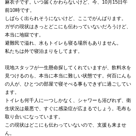
麻衣子です。いつ届くかわらないけど、今、
10
月
15
日午
前
10
時です。
しばらく出られそうにないけど、ここでがんばります。
ガザの現状はきっとどこにも伝わっていないだろうけど、
本当に地獄です。
避難民で溢れ、水もトイレも寝る場所もありません。
私たちは外で寝泊まりをしてます。
現地スタッフが一生懸命探してくれていますが、飲料水を
見つけるのも、本当に本当に難しい状態です。何百にんも
の人が、ひとつの部屋で寝そべる事もできずに過ごしてい
ます。
トイレも何千人に一つしかなく、シャワーも浴びれず、衛
生状況は最悪で、すぐに感染症が広まるでしょう。毛布も
取り合いになっています。
この現状はどこにも伝わっていないので、支援も来ませ
ん。