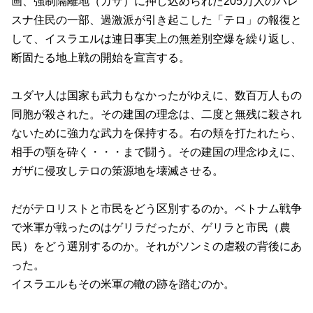
画、強制隔離地（ガザ）に押し込められた
205
万人のパレ
スナ住民の一部、過激派が引き起こした「テロ」の報復と
して、イスラエルは連日事実上の無差別空爆を繰り返し、
断固たる地上戦の開始を宣言する。
ユダヤ人は国家も武力もなかったがゆえに、数百万人もの
同胞が殺された。その建国の理念は、二度と無残に殺され
ないために強力な武力を保持する。右の頬を打たれたら、
相手の顎を砕く・・・まで闘う。その建国の理念ゆえに、
ガザに侵攻しテロの策源地を壊滅させる。
だがテロリストと市民をどう区別するのか。ベトナム戦争
で米軍が戦ったのはゲリラだったが、ゲリラと市民（農
民）をどう選別するのか。それがソンミの虐殺の背後にあ
った。
イスラエルもその米軍の轍の跡を踏むのか。