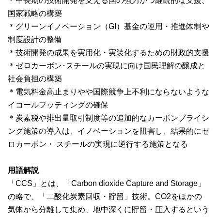
＊中長期の技術開発を支える国の強力かつ継続的な支援、
国家戦略の構築
＊グリーンイノベーション（
GI
）基金の運用・推進体制や
制度設計の整備
＊技術開発の成果を実用化・実装化するための財政的支援
＊ゼロカーボン･スチールの実現に向け国民理解の醸成と
社会負担の構築
＊電気料金高止まりやや国際競争上不利にならないような
イコールフッティングの確保
＊炭素税や排出量取引制度等の追加的なカーボンプライシ
ング施策の導入は、イノベーションを阻害し、結果的にゼ
ロカーボン・ スチールの実現に逆行する施策となる
用語解説
「CCS」とは、「
Carbon dioxide Capture and Storage
」
の略で、「二酸化炭素回収・貯留」技術。
CO2
をほかの
気体から分離して集め、地中深くに貯留・圧入するという