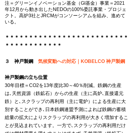
注＝グリーンイノベーション基金（GI基金）事業＝
2021
年
12
月から動き出した
NEDO
の
100%
委託事業・プロジェ
クト。高炉
3
社と
JRCM
がコンソーシアムを組み、進めて
いる。
＊＊＊＊＊＊＊＊＊＊＊＊＊＊＊＊＊＊＊＊＊＊＊＊＊＊
＊＊＊＊＊＊＊＊＊＊＊＊
３ 神戸製鋼
気候変動への対応｜KOBELCO 神戸製鋼
神戸製鋼の立ち位置
30年目標＝CO2を13年度比
30
～
40
％削減。鉄鋼の生産
は､天然資源（鉄鉱石）からの生産（主に高炉､直接還元
鉄）と､スクラップの再利用（主に電炉）による生産に大
別することができ､日本鉄鋼連盟予測によれば鉄鋼の蓄積
総量の拡大によりスクラップの再利用が大きく増加するこ
とが見込まれています。一方で､スクラップの再利用だけ