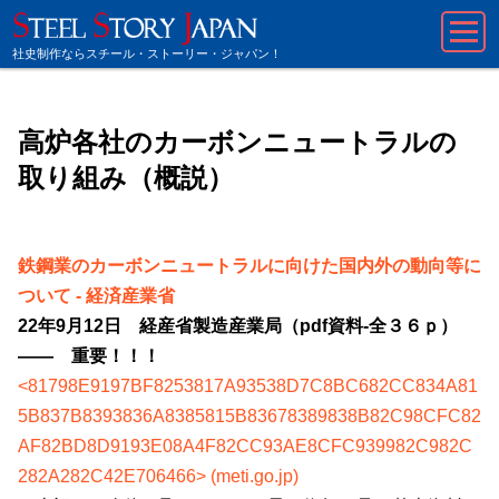
社史制作ならスチール・ストーリー・ジャパン！
高炉各社のカーボンニュートラルの
取り組み（概説）
鉄鋼業のカーボンニュートラルに向けた国内外の動向等に
ついて - 経済産業省
22年9月12日 経産省製造産業局（pdf資料-全３６ｐ）
―― 重要！！！
<81798E9197BF8253817A93538D7C8BC682CC834A81
5B837B8393836A8385815B83678389838B82C98CFC82
AF82BD8D9193E08A4F82CC93AE8CFC939982C982C
282A282C42E706466> (meti.go.jp)