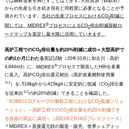
では鋼材需要を満たすことはできず､天然資源（鉄鉱石）
からの生産も引き続き現在と同程度に必要となることが予
測されています。
当社の生産プロセスにおける
CO
削減に
2
®
関しては、
MIDREX
プロセスによる
CO
排出削減貢献ロ
2
ードマップを策定し最大限に活用していきます。
高炉工程での
CO
排出量を約
20%
削減に成功
＝大型高炉で
2
の約
1
か月にわたる
実証試験（20年
10
月に加古川・高炉
®
4,844m3
）に、
MIDREX
プロセスで製造した
HBI
を多量
に装入。高炉
CO
排出還元材比（高炉炭素燃料使用量
2
※1
）を､
518kg/t-
から
415kg/t-
に安定的に低減（
CO
排出量
2
※2
を従来比
の約
20%
削減）できることを確認した。
「KOBELCO
グループの製鉄工程におけるCO
低減ソリュ
2
ーション」～高炉工程でのCO
排出量を約20
％削減でき
2
る技術の実証に成功～（2021
年2
月16
日プレスリリース）
＊MIDREX＝直接還元鉄の製造・販売、世界シェアトッ