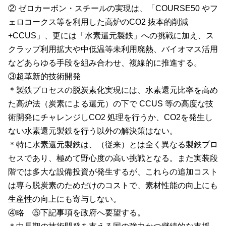
② ゼロカーボン・スチールの実現は、「
COURSE50
やフ
ェロコークス等を利用した高炉の
CO2
抜本的削減
+
CCUS」、更には「水素還元製鉄」への挑戦に加え、ス
クラップ利用拡大や中低温等未利用廃熱、バイオマス活用
などあらゆる手段を組み合わせ、複線的に推進する。
③超革新的技術開発
＊製鉄プロセスの脱炭素化実現には、水素還元比率を高め
た高炉法（炭素による還元）の下で
CCUS
等の高度な技
術開発にチャレンジし
CO2
処理を行うか、
CO2
を発生し
ない水素還元製鉄を行う以外の解決策はない。
＊特に水素還元製鉄は、（従来）とは全く異なる製鉄プロ
セスであり、極めて野心度の高い挑戦となる。また実装段
階では多大な設備投資が発生するが、これらの追加コスト
は専ら脱炭素のためだけのコストで、素材性能の向上にも
生産性の向上にも寄与しない。
④略 ⑤下記事項を政府へ要望する。