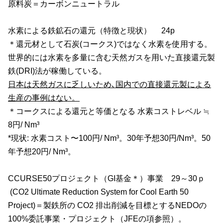
原料炭＝カーボンニュートラル
水素による鉄鉱石の還元（特徴と現状）
24p
＊還元材として石炭
(
コークス
)
ではなく水素を使用する。
世界的には水素を多量に含む天然ガスを用いた直接還元製
鉄(DRI)法が稼働している。
日本は天然ガスに乏しいため､国内での直接還元製による
生産の事例はない。
＊コークスによる還元と等価となる 水素コストレベル ≒
8
円
/ Nm
³
*現状
:
水素コスト〜
100
円
/ Nm
³。
30
年予想
30
円
/Nm
³。
50
年予想
20
円
/ Nm
³。
CCURSE50プロジェクト
（GI基金＊）事業
29
～
30
ｐ
(CO2 Ultimate Reduction System for Cool Earth 50
Project)＝製鉄所の
CO2
排出削減を目標とするNEDOの
100%
委託事業・プロジェクト（
JFE
の項参照）。