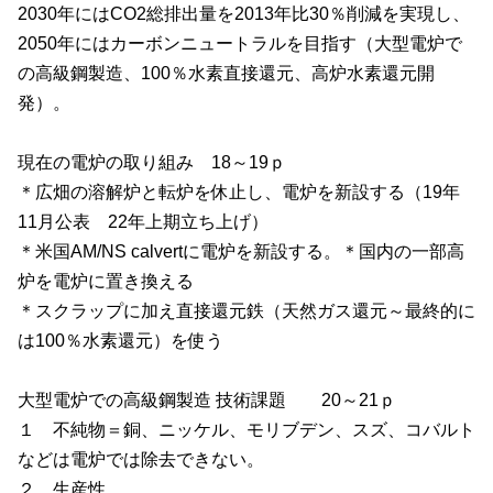
2030年にはCO2総排出量を
2013
年比
30
％削減を実現し、
2050
年にはカーボンニュートラルを目指す（大型電炉で
の高級鋼製造、
100
％水素直接還元、高炉水素還元開
発）。
現在の電炉の取り組み
18
～
19
ｐ
＊広畑の溶解炉と転炉を休止し、電炉を新設する（
19
年
11
月公表
22
年上期立ち上げ）
＊米国
AM/NS calvert
に電炉を新設する。＊国内の一部高
炉を電炉に置き換える
＊スクラップに加え直接還元鉄（天然ガス還元～最終的に
は
100
％水素還元）を使う
大型電炉での高級鋼製造 技術課題
20
～
21
ｐ
１ 不純物＝銅、ニッケル、モリブデン、スズ、コバルト
などは電炉では除去できない。
２ 生産性