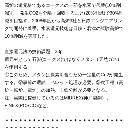
高炉の還元材であるコークスの一部を水素で代替
(10
％削
減
)
し、発生
CO2
を分離・回収すること
(20%
削減
)
で30%削
減を目指す。
2008
年度から高炉
3
社と日鉄エンジニアリン
グで開発に着手。水素還元技術は日鉄・君津の試験高炉で
10
％削減を実証した。
直接還元法の技術課題
33p
還元材として石炭
(
コークス
)
ではなくメタン（天然ガス）
を使用する。
①このため、メタンは炭素を含むため一定量の
Co2
が発生
する。②事前の選鉱、ペレット処理が必要。③次工程（高
炉・転炉、電炉）の加熱、非鉄分離が必要となる。
注 実際に稼働しているのは
MIDREX(
神戸製鋼）、
FINEX(POSCO)
など。
＊＊＊＊＊＊＊＊＊＊＊＊＊＊＊＊＊＊＊＊＊＊＊＊＊＊