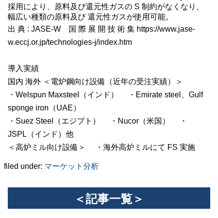
採用により、原料及び還元性ガスの
S
制約がなくなり、
幅広い種類の原料及び 還元性ガスが使用可能。
出 典
: JASE-W
国 際 展 開 技 術 集
https://www.jase-
w.eccj.or.jp/technologies-j/index.htm
導入実績
国内 海外 ＜電炉鋼向け設備（近年の受注実績）＞
・
Welspun Maxsteel
（インド） ・
Emirate steel
、
Gulf
sponge iron
（
UAE
）
・
Suez Steel
（エジプト） ・
Nucor
（米国） ・
JSPL
（インド）他
＜高炉ミル向け設備＞ ・海外高炉ミルにて
FS
実施
filed under:
マーケット分析
＜記事一覧＞