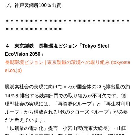
プ。神戸製鋼所
100
％出資
＊＊＊＊＊＊＊＊＊＊＊＊＊＊＊＊＊＊＊＊＊＊＊＊＊＊
＊＊＊＊＊＊＊＊＊＊＊＊
４ 東京製鉄 長期環境ビジョン「Tokyo Steel
EcoVision 2050」
長期環境ビジョン | 東京製鐵の環境への取り組み (tokyoste
el.co.jp)
脱炭素社会の実現に向けて＝わが国全体の
CO
排出量の約
2
14
％を排出する鉄鋼部門での取り組みが不可欠です。循
環型社会の実現には、
「再資源化ループ」と「再生材利用
ループ」から構成される｢鉄のクローズドループ」が必要
だと考えています。
「鉄鋼業の電炉化」提言＝小宮山宏
(
元東大総長）・山田