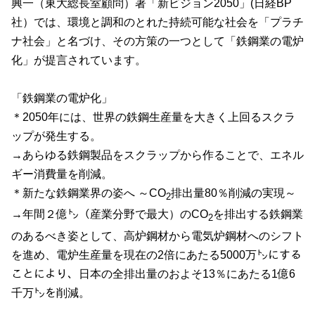
興一（東大総長室顧問）著「新ビジョン
2050
」
(
日経
BP
社）では、環境と調和のとれた持続可能な社会を「プラチ
ナ社会」と名づけ、その方策の一つとして「鉄鋼業の電炉
化」が提言されています。
「鉄鋼業の電炉化」
＊
2050
年には、世界の鉄鋼生産量を大きく上回るスクラ
ップが発生する。
→あらゆる鉄鋼製品をスクラップから作ることで、エネル
ギー消費量を削減。
＊新たな鉄鋼業界の姿へ ～
CO
排出量
80
％削減の実現～
2
→年間２億㌧（産業分野で最大）の
CO
を排出する鉄鋼業
2
のあるべき姿として、高炉鋼材から電気炉鋼材へのシフト
を進め、電炉生産量を現在の
2
倍にあたる
5000
万㌧にする
ことにより、日本の全排出量のおよそ
13
％にあたる
1
億
6
千万㌧を削減。