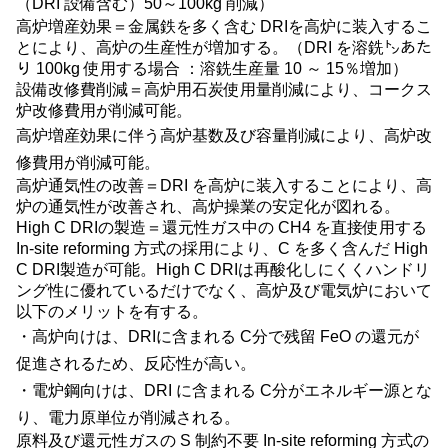
（
DRI
設備含む）
50
～
100kg
削減）
高炉増産効果＝金属鉄を多く含む
DRI
を高炉に装入するこ
とにより、高炉の生産性が増加する。（
DRI
を溶銑㌧あた
り
100kg
使用する場合 ：溶銑生産量
10
～
15
％増加）
設備改修費削減＝高炉用石炭使用量削減により、コークス
炉改修費用が削減可能。
高炉増産効果に伴う高炉基数及び容量削減により、高炉改
修費用が削減可能。
高炉通気性の改善＝
DRI
を高炉に装入することにより、高
炉の通気性が改善され、高炉操業の安定化が図れる。
High C DRIの製造＝還元性ガス中の
CH4
を直接使用する
In-site reforming
方式の採用により、
C
を多く含んだ
High
C DRI
製造が可能。
High C DRI
は再酸化しにくくハンドリ
ング性に優れているだけでなく、高炉及び電気炉において
以下のメリットを有する。
・高炉向けは、
DRI
に含まれる
C
分で残留
FeO
の還元が
促進されるため、反応性が高い。
・電炉鋼向けは、
DRI
に含まれる
C
分がエネルギー源とな
り、電力原単位が削減される。
原料及び還元性ガスの
S
制約不要
In-site reforming
方式の