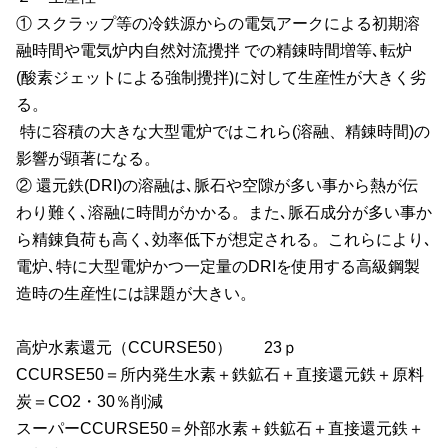
① スクラップ等の冷鉄源からの電気アークによる初期溶
融時間や電気炉内自然対流攪拌 での精錬時間増等､転炉
(
酸素ジェットによる強制攪拌
)
に対して生産性が大きく劣
る。
特に容積の大きな大型電炉ではこれら
(
溶融、精錬時間
)
の
影響が顕著になる。
② 還元鉄
(DRI)
の溶融は､脈石や空隙が多い事から熱が伝
わり難く､溶融に時間がかかる。また､脈石成分が多い事か
ら精錬負荷も高く､効率低下が想定される。これらにより､
電炉､特に大型電炉かつ一定量の
DRI
を使用する高級鋼製
造時の生産性には課題が大きい。
高炉水素還元（CCURSE50）
23
ｐ
CCURSE50＝所内発生水素＋鉄鉱石＋直接還元鉄＋原料
炭＝CO2・30％削減
スーパーCCURSE50＝外部水素＋鉄鉱石＋直接還元鉄＋