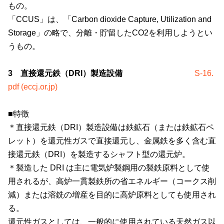
もの。
「CCUS」は、「
Carbon dioxide Capture, Utilization and
Storage
」の略で、分離・貯留した
CO2
を利用しようとい
うもの。
3 直接還元鉄（DRI）製造設備
S-16.
pdf (eccj.or.jp)
■特徴
＊直接還元鉄（
DRI
）製造設備は鉄鉱石（または鉄鉱石ペ
レット）を還元性ガスで直接還元し、金属鉄を多く含む直
接還元鉄（
DRI
）を製造するシャフト型の還元炉。
＊製造した
DRI
は主に電気炉製鋼用の製鉄原料として使
用されるが、高炉一貫製鉄所の省エネルギー（コークス削
減）または溶銑の増産を目的に高炉原料としても使用され
る。
還元性ガスとしては、一般的に使用されている天然ガス以