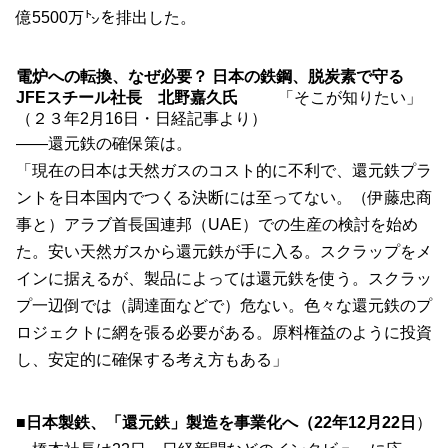
億
5500
万㌧を排出した。
電炉への転換、なぜ必要？ 日本の鉄鋼、脱炭素で守る
JFEスチール社長 北野嘉久氏
「そこが知りたい」
（２３年2月16日・日経記事より）
――還元鉄の確保策は。
「現在の日本は天然ガスのコスト的に不利で、還元鉄プラ
ントを日本国内でつくる決断には至ってない。（伊藤忠商
事と）アラブ首長国連邦（
UAE
）での生産の検討を始め
た。安い天然ガスから還元鉄が手に入る。スクラップをメ
インに据えるが、製品によっては還元鉄を使う。スクラッ
プ一辺倒では（調達面などで）危ない。色々な還元鉄のプ
ロジェクトに網を張る必要がある。原料権益のように投資
し、安定的に確保する考え方もある」
■日本製鉄、「還元鉄」製造を事業化へ（22年12月22日
）