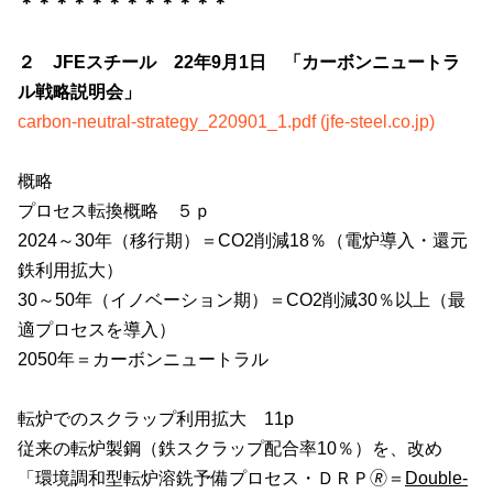
＊＊＊＊＊＊＊＊＊＊＊＊
２ JFEスチール 22年9月1日 「カーボンニュートラ
ル戦略説明会」
carbon-neutral-strategy_220901_1.pdf (jfe-steel.co.jp)
概略
プロセス転換概略 ５ｐ
2024～
30
年（移行期）＝
CO2
削減
18
％（電炉導入・還元
鉄利用拡大）
30～
50
年（イノベーション期）＝
CO2
削減
30
％以上（最
適プロセスを導入）
2050年＝カーボンニュートラル
転炉でのスクラップ利用拡大
11p
従来の転炉製鋼（鉄スクラップ配合率10％）を、改め
「環境調和型転炉溶銑予備プロセス・
ＤＲＰ
🄬
＝
Double-