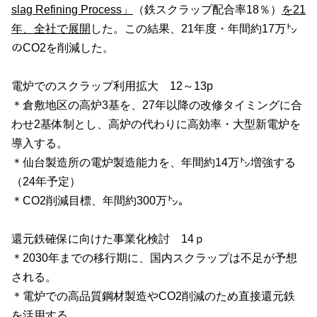
slag Refining Process
」
（鉄スクラップ配合率18％）
を
21
年、全社で展開
した。この結果、
21
年度・年間約
17
万㌧
のCO2を削減した。
電炉でのスクラップ利用拡大
12
～
13p
＊倉敷地区の高炉3基を、27年以降の改修タイミングに合
わせ2基体制とし、高炉の代わりに高効率・大型新電炉を
導入する。
＊仙台製造所の電炉製造能力を、年間約14万㌧増強する
（24年予定）
＊
CO2削減目標、年間約
300
万㌧。
還元鉄確保に向けた事業化検討
14
ｐ
＊
2030
年までの移行期に、国内スクラップは不足が予想
される。
＊電炉での高品質鋼材製造やCO2削減のため直接還元鉄
を活用する。