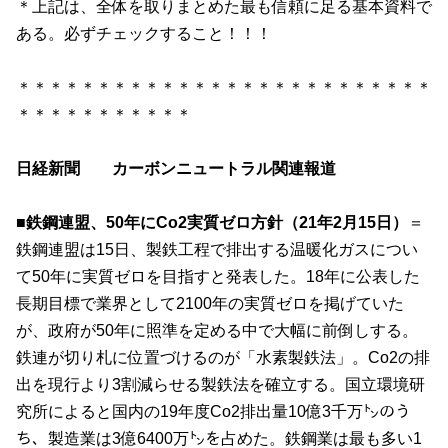
＊上記は、全体を取りまとめた最も信頼に足る基本資料で
ある。必ずチェックすること！！！
＊＊＊＊＊＊＊＊＊＊＊＊＊＊＊＊＊＊＊＊＊＊＊＊＊＊
＊＊＊＊＊＊＊＊＊＊＊
日経新聞 カーボンニュートラル関連報道
■鉄鋼連盟、50年にCo2実質ゼロ方針（21年2月15日）
＝
鉄鋼連盟は
15
日、製鉄工程で排出する温暖化ガスについ
て
50
年に実質ゼロを目指すと発表した。
18
年に公表した
長期目標で業界として
2100
年の実質ゼロを掲げていた
が、政府が
50
年に照準を定める中で大幅に前倒しする。
鉄連が切り札に位置づけるのが「水素製鉄法」。
Co2
の排
出を現行より
3
割減らせる製鉄法を確立する。国立環境研
究所によると国内の
19
年度
Co2
排出量
10
億
3
千万㌧のう
ち、製造業は
3
億
6400
万㌧を占めた。鉄鋼業は最も多い
1