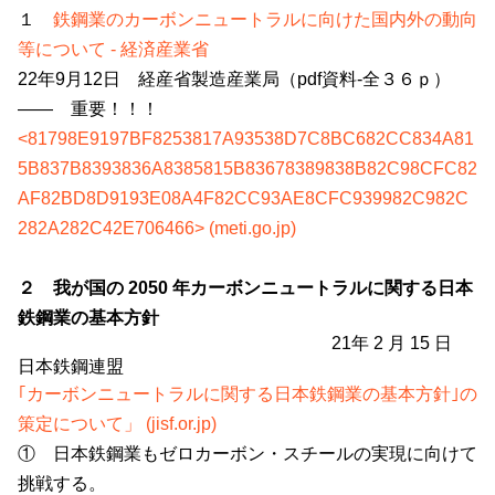
１
鉄鋼業のカーボンニュートラルに向けた国内外の動向
等について - 経済産業省
22年
9
月
12
日 経産省製造産業局（
pdf
資料
-
全３６ｐ）
―― 重要！！！
<81798E9197BF8253817A93538D7C8BC682CC834A81
5B837B8393836A8385815B83678389838B82C98CFC82
AF82BD8D9193E08A4F82CC93AE8CFC939982C982C
282A282C42E706466> (meti.go.jp)
２ 我が国の 2050 年カーボンニュートラルに関する日本
鉄鋼業の基本方針
21年
2
月
15
日
日本鉄鋼連盟
｢カーボンニュートラルに関する日本鉄鋼業の基本方針｣の
策定について」 (jisf.or.jp)
① 日本鉄鋼業もゼロカーボン・スチールの実現に向けて
挑戦する。