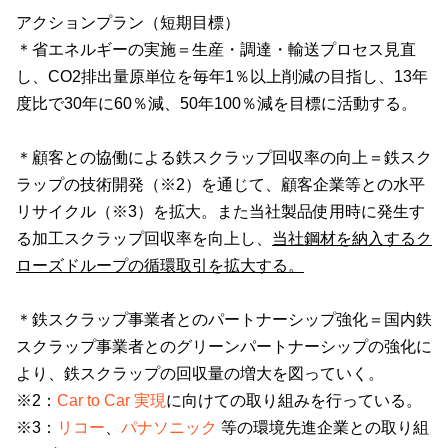
アクションプラン（短期目標）
＊
省エネルギーの実施
＝
生産・調達・輸送プロセス見直
し、
CO2
排出量原単位を毎年
1
％以上削減の目指し、
13
年
度比で
30
年に
60
％減、
50
年
100
％減を目標に活動する。
＊
顧客との協働による鉄スクラップ回収率の向上
＝
鉄スク
ラップの技術開発（※
2
）を通じて、顧客企業等との水平
リサイクル（※
3
）を拡大。また当社製品使用時に発生す
る加工スクラップ回収率を向上し、
当社鋼材を納入するク
ローズドループの循環取引を拡大する。
＊
鉄スクラップ事業者とのパートナーシップ強化
＝
国内鉄
スクラップ事業者とのグリーンパートナーシップの強化に
より、鉄スクラップの回収量の増大を図っていく。
※
2
：
Car to Car 実現
に向けての取り組みを行っている。
※
3
：
リコー
、
パナソニック
等の環境先進企業との取り組