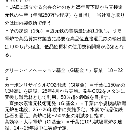
＊
UAE
に設立する合弁会社のもと
25
年度下期から直接還
元鉄の生産（年間
250
万㌧程度）を目指し、当社引き取り
分は国内製鉄所で使う。
＊その課題（16p）＝
還元鉄の貿易量は約
1.1
億㌧。うち
電炉で高品質鋼材製造に必要な
高品位直接
還元鉄の輸出量
は
1,000
万㌧程度。低品位原料の使用技術開発が必須とな
る。
グリーンイノベーション基金（GI基金＊）事業 18～22
ｐ
カーボンリサイクル
CO2削減
（GI基金）＝千葉に150㎥の
試験高炉を建設。25年4月から実施。発生
CO2
をメタンに
変換し還元材として利用。
50
％超の削減を目指す。
直接水素還元技術開発（
GI
基金）
＝
千葉に小規模試験還
元炉を建設。25～26年度中に実施予定。水素で低品位鉄
鉱石を還元。高炉に比べ
50％超の削減を目指す。
高効率・大型電炉（GI基金）＝千葉に10㌧試験電炉を建
設。24～25年度中に実施予定。