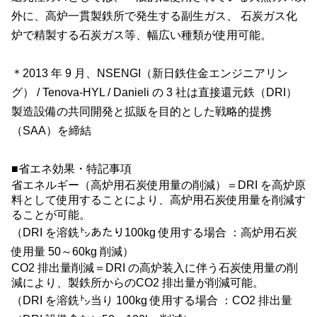
外に、高炉一貫製鉄所で発生する副生ガス、 石炭ガス化
炉で精製する石炭ガス等、幅広い種類が使用可能。
＊
2013
年
9
月、
NSENGI
（新日鉄住金エンジニアリン
グ） / Tenova-HYL / Danieli の
3
社は直接還元鉄（
DRI
）
製造設備の共同開発と拡販を目的とした戦略的提携
（
SAA
）を締結
■省エネ効果・特記事項
省エネルギー（高炉用石炭使用量の削減）＝
DRI
を高炉原
料として使用することにより、高炉用石炭使用量を削減す
ることが可能。
（
DRI
を溶銑㌧あたり
100kg
使用する場合 ：高炉用石炭
使用量
50
～
60kg
削減）
CO2 排出量削減＝
DRI
の高炉装入に伴う石炭使用量の削
減により、製鉄所からの
CO2
排出量が削減可能。
（
DRI
を溶銑㌧当り
100kg
使用する場合 ：
CO2
排出量