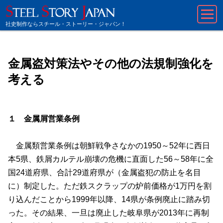
社史制作ならスチール・ストーリー・ジャパン！
金属盗対策法やその他の法規制強化を
考える
１ 金属屑営業条例
金属類営業条例は朝鮮戦争さなかの
1950
～
52
年に西日
本
5
県、鉄屑カルテル崩壊の危機に直面した
56
～
58
年に全
国
24
道府県、合計
29
道府県が（金属盗犯の防止を名目
に）制定した。ただ鉄スクラップの炉前価格が
1
万円を割
り込んだことから
1999
年以降、
14
県が条例廃止に踏み切
った。その結果、一旦は廃止した岐阜県が
2013
年に再制