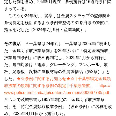
定した例を含め、
24
年
5
月現在、条例施行は
16
道府県に留
まっている。
このなか
24
年
5
月、警察庁は金属スクラップの盗難防止
条例制定を検討するよう条例未整備の
31
都府県の警察に
指示をだした（
2024
年
7
月
9
日・産業新聞）。
その復活
＊千葉県は
24
年
7
月、千葉県は
2005
年に廃止し
た「金属くず取扱業条例」を
20
年ぶりに「特定金属類取
扱業規制条例」に改め再制定し、
2025
年
1
月から施行し
た。規制対象は「電線、グレーチング、マンホール、敷
板、足場板、銅製の屋根材等の金属製物品（第
2
条）」と
した。
★☆条例に関するお知らせ★☆ | 千葉県特定金属類
取扱業の規制に関する条例の制定 | 千葉県警察
。
https://
www.police.pref.chiba.jp/content/common/000067785.pdf
＊ついで茨城県警も
1957
年制定の「金属くず取扱業条
例」を「特定金属類取扱業条例」（改正条例）に名称を改
め、
2025
年
4
月
1
日から施行した。