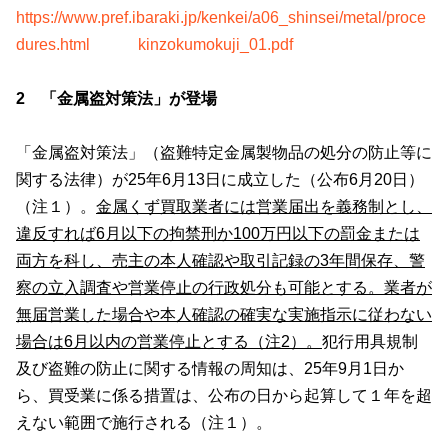
https://www.pref.ibaraki.jp/kenkei/a06_shinsei/metal/proce
dures.html
kinzokumokuji_01.pdf
2 「金属盗対策法」が登場
「金属盗対策法」（盗難特定金属製物品の処分の防止等に
関する法律）が
25
年
6
月
13
日に成立した（公布
6
月
20
日）
（注１）。
金属くず買取業者には営業届出を義務制とし、
違反すれば
6
月以下の拘禁刑か
100
万円以下の罰金または
両方を科し、売主の本人確認や取引記録の
3
年間保存、警
察の立入調査や営業停止の行政処分も可能とする。業者が
無届営業した場合や本人確認の確実な実施指示に従わない
場合は
6
月以内の営業停止とする
（注
2
）
。
犯行用具規制
及び盗難の防止に関する情報の周知は、
25
年
9
月
1
日か
ら、買受業に係る措置は、公布の日から起算して１年を超
えない範囲で施行される（注１）。