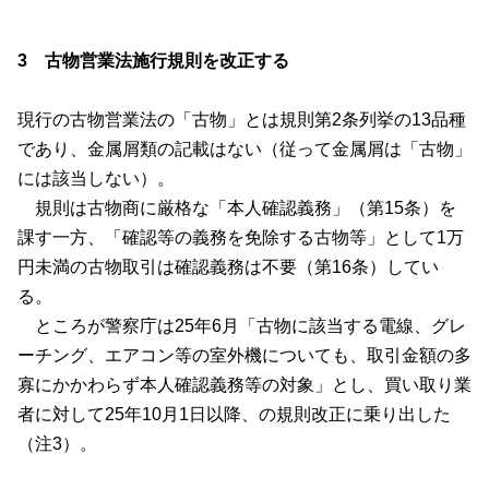
3 古物営業法施行規則を改正する
現行の古物営業法の「古物」とは規則第
2
条列挙の
13
品種
であり、金属屑類の記載はない（従って金属屑は「古物」
には該当しない）。
規則は古物商に厳格な「本人確認義務」（第
15
条）を
課す一方、「確認等の義務を免除する古物等」として
1
万
円未満の古物取引は確認義務は不要（第
16
条）してい
る。
ところが警察庁は
25
年
6
月「古物に該当する電線、グレ
ーチング、エアコン等の室外機についても、取引金額の多
寡にかかわらず本人確認義務等の対象」とし、買い取り業
者に対して
25
年
10
月
1
日以降、の規則改正に乗り出した
（注
3
）。