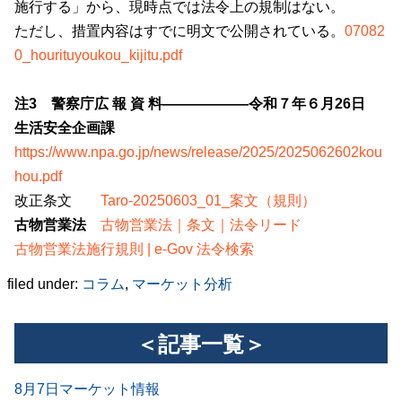
施行する」から、現時点では法令上の規制はない。
ただし、措置内容はすでに明文で公開されている。
07082
0_hourituyoukou_kijitu.pdf
注3 警察庁広 報 資 料――――――令和７年６月26日
生活安全企画課
https://www.npa.go.jp/news/release/2025/2025062602kou
hou.pdf
改正条文
Taro-20250603_01_案文（規則）
古物営業法
古物営業法｜条文｜法令リード
古物営業法施行規則 | e-Gov 法令検索
filed under:
コラム
,
マーケット分析
＜記事一覧＞
8月7日マーケット情報