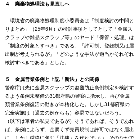
４ 廃棄物処理法も見直しへ
環境省の廃棄物処理制度小委員会は「制度検討の中間と
りまとめ」（
25
年
6
月）の検討事項としてとして「金属ス
クラップや雑品スクラップ等」のヤード「保管・処理」は
「制度の対象とすべき」である。「許可制、登録制又は届
出制が考えられるが」「どのような手法が適当かそれぞれ
検討すべきである」とした。
５ 金属営業条例と上記「新法」との関係
警察庁は先に金属スクラップの盗難防止条例制定を検討す
るよう条例未整備の
31
都府県の警察に指示し、再び金属
類営業条例復活の動きが本格化した。しかし
31
都府県の
完全実施は（過去の例からも）容易ではないだろう。
（以下は筆者の私見であるが）そうであれば、そうであれ
ば、条例によらず、金属くず売買規制は許可ではなく届出
に、しかし厳格に包む「法律」を作ればいい。そのなかで